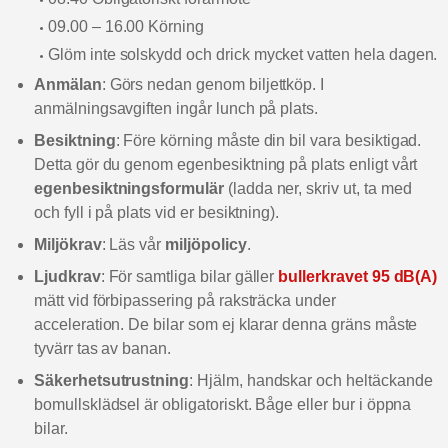
09.00 – 16.00 Körning
Glöm inte solskydd och drick mycket vatten hela dagen.
Anmälan
: Görs nedan genom biljettköp. I
anmälningsavgiften ingår lunch på plats.
Besiktning
: Före körning måste din bil vara besiktigad.
Detta gör du genom egenbesiktning på plats enligt vårt
egenbesiktningsformulär
(ladda ner, skriv ut, ta med
och fyll i på plats vid er besiktning).
Miljökrav
: Läs vår
miljöpolicy
.
Ljudkrav
: För samtliga bilar gäller
bullerkravet 95 dB(A)
mätt vid förbipassering på raksträcka under
acceleration. De bilar som ej klarar denna gräns måste
tyvärr tas av banan.
Säkerhetsutrustning
: Hjälm, handskar och heltäckande
bomullsklädsel är obligatoriskt. Båge eller bur i öppna
bilar.