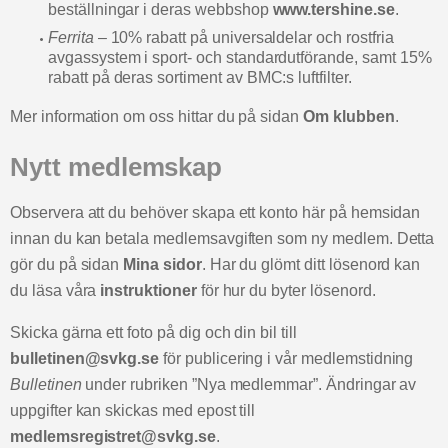
beställningar i deras webbshop
www.tershine.se
.
Ferrita
– 10% rabatt på universaldelar och rostfria
avgassystem i sport- och standardutförande, samt 15%
rabatt på deras sortiment av BMC:s luftfilter.
Mer information om oss hittar du på sidan
Om klubben
.
Nytt medlemskap
Observera att du behöver skapa ett konto här på hemsidan
innan du kan betala medlemsavgiften som ny medlem. Detta
gör du på sidan
Mina sidor
. Har du glömt ditt lösenord kan
du läsa våra
instruktioner
för hur du byter lösenord.
Skicka gärna ett foto på dig och din bil till
bulletinen@svkg.se
för publicering i vår medlemstidning
Bulletinen
under rubriken ”Nya medlemmar”. Ändringar av
uppgifter kan skickas med epost till
medlemsregistret@svkg.se
.