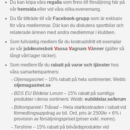
Du kan köpa våra
regalia
som finns till försäljning här på
vår
hemsida
eller vid våra olika evenemang.
Du får tillträde till vår
Facebook-grupp
som är exklusiv
för våra medlemmar. Där kan du diskutera sportbilar och
relaterade ämnen med andra medlemmar i klubben.
Som fullvärdig medlem får du kostnadsfritt ett exemplar
av vår
jubileumsbok
V
assa
V
agnars
V
änner
(gäller så
långt vårt lager räcker).
Som medlem får du
rabatt på varor och tjänster
hos
våra samarbetspartners:
Oljemagasinet
– 10% rabatt på hela sortimentet. Webb:
oljemagasinet.se
BDS EU Bildelar Lerum
– 15% rabatt på samtliga
produkter i deras sortiment. Webb:
eubildelar.se/lerum
Bilkompaniet i Tråvad
– Hela startkostnaden i rabatt vid
förmedlingsuppdrag av bil. Ord. pris är 2500kr + 6% i
provision av försäljningspriset (priser exkl. moms).
Tershine
– 15% rabatt på bilvårdsprodukter vid