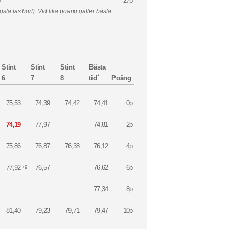
p
27p
a tas bort). Vid lika poäng gäller bästa
Stint
Stint
Stint
Bästa
*
6
7
8
tid
Poäng
75,53
74,39
74,42
74,41
0p
74,19
77,97
74,81
2p
75,86
76,87
76,38
76,12
4p
77,92
76,57
76,62
6p
+9
77,34
8p
81,40
79,23
79,71
79,47
10p