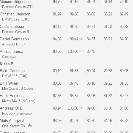
Marcus Börjesson
93,70
82,16
81,94
81,14
78,19
Porsche Cayman GT4
Christian Jansson
91,99
89,80
88,02
83,21
82,49
BMW 332is (E30)
Carl Josefsson
83,13
81,69
82,21
81,53
80,82
Porsche Cayman S
Daniel Berntsson
94,59
89,41
84,37
85,91
84,20
+3
Alpine A110 GT
Anders Jansa
93,50
103,00
83,45
+6
Caterham
Klass B
Björn Carlsson
89,10
81,83
80,04
79,68
80,03
BMW 325 (E36)
Emil Wirén
88,03
87,40
83,16
82,22
81,33
Mini Cooper S Coupé
Hans Englund
87,86
88,37
85,05
81,52
80,27
Mazda MX-5 (NC röd)
Andreas Olla
93,94
106,00
89,08
83,30
84,88
+5
Plymouth Barracuda
Mats Almqvist
88,06
84,91
84,60
84,25
83,22
Opel Kadett Gsi 16v