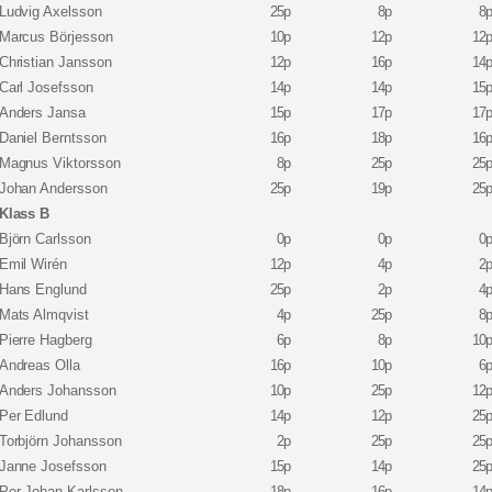
Ludvig Axelsson
25p
8p
8
Marcus Börjesson
10p
12p
12
Christian Jansson
12p
16p
14
Carl Josefsson
14p
14p
15
Anders Jansa
15p
17p
17
Daniel Berntsson
16p
18p
16
Magnus Viktorsson
8p
25p
25
Johan Andersson
25p
19p
25
Klass B
Björn Carlsson
0p
0p
0
Emil Wirén
12p
4p
2
Hans Englund
25p
2p
4
Mats Almqvist
4p
25p
8
Pierre Hagberg
6p
8p
10
Andreas Olla
16p
10p
6
Anders Johansson
10p
25p
12
Per Edlund
14p
12p
25
Torbjörn Johansson
2p
25p
25
Janne Josefsson
15p
14p
25
Per-Johan Karlsson
18p
16p
14