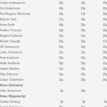
Jonny Andreasson
25p
10p
25
Jim Andersson
10p
25p
25
Per-Magnus Bäckman
18p
17p
18
Björnar Sele
17p
19p
19
Anna Rydh
19p
20p
21
Anders Persson
16p
25p
25
Birgitta Karlbrink
21p
21p
20
Moutih Sayegh
25p
25p
17
Ulf Johansson
21p
21p
21
Lotta Johansson
21p
21p
25
Arne Karlsson
21p
21p
25
Malin Karlbrink
25p
25p
21
Stefan Melites
21p
25p
25
Filip Eriksson
21p
25p
25
Oskar Söderholm
21p
25p
25
Klass E(xtreme)
John Svensson
0p
25p
Klass R(egularity)
Stellan Östling
0p
0p
0