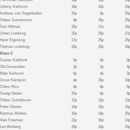
Johnny Karlsson
19p
15p
15
Andreas von Segerbaden
25p
6p
25
Tobias Gunnarsson
8p
25p
25
Tom Hillman
25p
17p
16
Johan Lindskog
25p
25p
17
Hans Elgeskog
17p
25p
25
Thomas Lindskog
25p
25p
18
Klass C
Gustav Karlbrink
0p
0p
0
Ola Gruvesäter
2p
2p
4
Mats Karlsson
6p
4p
2
Oscar Kärrqvist
4p
25p
10
Chriss Rice
8p
8p
6
Georgi Nedev
25p
6p
8
Tobias Gustafsson
12p
12p
12
Peter Olesen
14p
15p
16
Rasmus Melites
15p
14p
25
Alan Freeman
21p
16p
14
Leo Werberg
20p
18p
15