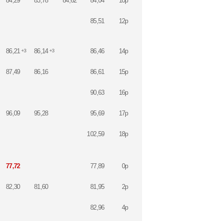
84,29
83,78
84,62
84,04
10p
85,51
12p
86,21
86,14
86,46
14p
+3
+3
87,49
86,16
86,61
15p
90,63
16p
96,09
95,28
95,69
17p
102,59
18p
77,72
77,89
0p
82,30
81,60
81,95
2p
82,96
4p