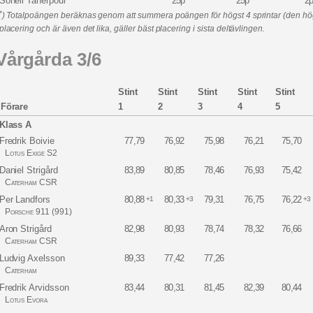
Soheil Taherpour
25p
25p
2
*
) Totalpoängen beräknas genom att summera poängen för högst 4 sprintar (den högst
placering och är även det lika, gäller bäst placering i sista deltävlingen.
Vårgårda 3/6
Stint
Stint
Stint
Stint
Stint
Förare
1
2
3
4
5
Klass A
Fredrik Boivie
77,79
76,92
75,98
76,21
75,70
Lotus Exige S2
Daniel Strigård
83,89
80,85
78,46
76,93
75,42
Caterham CSR
Per Landfors
80,88
80,33
79,31
76,75
76,22
+1
+3
+3
Porsche 911 (991)
Aron Strigård
82,98
80,93
78,74
78,32
76,66
Caterham CSR
Ludvig Axelsson
89,33
77,42
77,26
Caterham
Fredrik Arvidsson
83,44
80,31
81,45
82,39
80,44
Lotus Evora