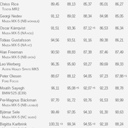
Chriss Rice
89,45
88,13
85,37
85,01
86,27
Toyota MR2
Georgi Nedev
91,12
89,02
88,34
84,98
85,05
Mazda MX-5 (NB mörkblå)
Oscar Kärrqvist
91,51
93,36
87,12
86,53
86,34
+5
Mazda MX-5 (NA röd)
Tobias Gustafsson
94,56
93,51
91,16
89,38
86,21
Mazda MX-5 (NA vit)
Alan Freeman
90,50
88,83
87,38
87,46
87,49
Mazda MX-5 (NB grön)
Leo Werberg
96,35
95,60
93,27
89,69
89,33
Austin Healey Sprite MK5
Peter Olesen
88,67
88,12
94,05
97,23
87,88
+1
Ford Focus
Moutih Sayegh
96,11
95,08
92,07
92,23
88,78
+5
+5
BMW 525 (E39)
Per-Magnus Bäckman
97,70
91,72
93,76
91,53
90,99
Mazda MX-5 (NB ljusblå)
Björnar Sele
99,49
97,05
94,10
91,30
90,63
Mazda MX-5 (NC silver)
Birgitta Karlbrink
100,31
99,34
94,55
92,18
88,24
+3
+3