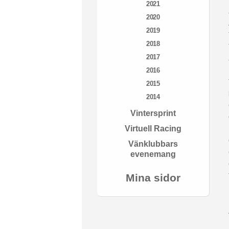
2021
2020
2019
2018
2017
2016
2015
2014
Vintersprint
Virtuell Racing
Vänklubbars
evenemang
Mina sidor