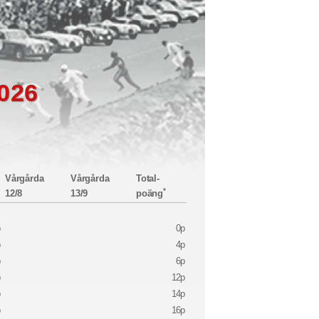
2026
Vårgårda
Vårgårda
Total-
*
12/8
13/9
poäng
p
0p
p
4p
p
6p
p
12p
p
14p
p
16p