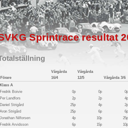
SVKG Sprintrace resultat 
Totalställning
Vårgårda
Vårgårda
Förare
16/4
12/5
Vårgårda 3/6
Klass A
Fredrik Boivie
0p
0p
0
Per Landfors
2p
2p
4
Daniel Strigård
25p
4p
2
Aron Strigård
25p
6p
6
Jonathan Nilforsen
4p
10p
25
Fredrik Arvidsson
6p
15p
10