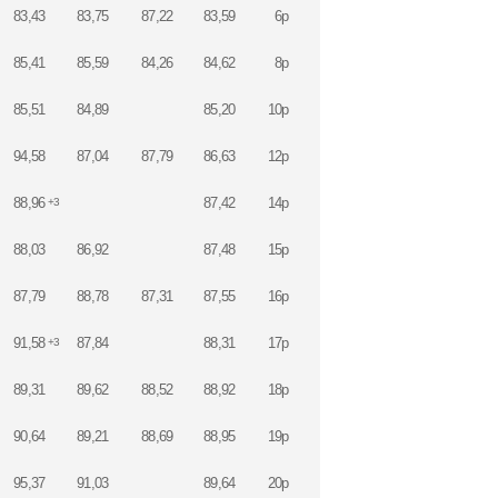
83,43
83,75
87,22
83,59
6p
85,41
85,59
84,26
84,62
8p
85,51
84,89
85,20
10p
94,58
87,04
87,79
86,63
12p
88,96
87,42
14p
+3
88,03
86,92
87,48
15p
87,79
88,78
87,31
87,55
16p
91,58
87,84
88,31
17p
+3
89,31
89,62
88,52
88,92
18p
90,64
89,21
88,69
88,95
19p
95,37
91,03
89,64
20p