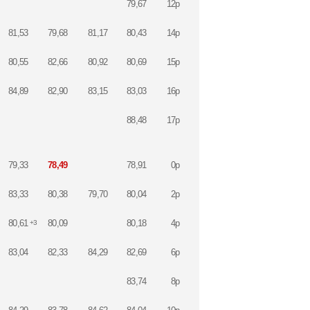
79,67
12p
81,53
79,68
81,17
80,43
14p
80,55
82,66
80,92
80,69
15p
84,89
82,90
83,15
83,03
16p
88,48
17p
79,33
78,49
78,91
0p
83,33
80,38
79,70
80,04
2p
80,61
80,09
80,18
4p
+3
83,04
82,33
84,29
82,69
6p
83,74
8p