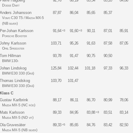
Pierre Hagberg
92,76
86,19
85,34
85,20
84,86
Dodge Dart
Anders Johansson
87,87
86,04
85,65
85,37
Volvo C30 T5 / Mazda MX-5
(NB silver)
Per-Johan Karlsson
91,64
91,60
90,11
87,01
85,91
+3
+3
Porsche Boxster
Johny Karlsson
103,71
95,26
91,63
87,58
87,05
Opel Speedster
Tom Hillman
93,78
91,47
90,75
90,50
BMW 130i
Johan Lindskog
125,84
102,44
101,18
97,33
96,33
BMW E30 330 (Grå)
Thomas Lindskog
103,70
101,47
BMW E30 330 (Grå)
Klass C
Gustav Karlbrink
88,17
86,11
86,70
80,99
78,06
Mazda MX-5 (NC röd)
Mats Karlsson
89,33
84,95
83,88
83,51
83,14
+3
Mazda MX-5 (ND vit)
Ola Gruvesäter
89,33
85,65
84,76
83,42
82,50
+5
Mazda MX-5 (NB silver)